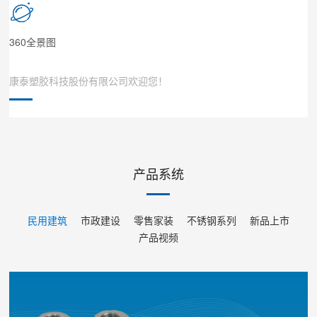
360全景图
康泰塑胶科技股份有限公司欢迎您！
中国轻工业百强，中国塑胶管材行业十强！
厂家直销，多维度经营模式，O代理费经营！无忧赚钱！加盟康泰管
业，投资小！利润空间大！年终返利！
2021年，中国塑胶工程管道集采第一供应商
产品系统
民用建筑
市政建设
零售家装
不锈钢系列
新品上市
产品视频