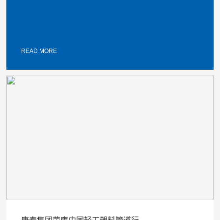
READ MORE
康泰集团荣膺中国轻工塑料管道行...