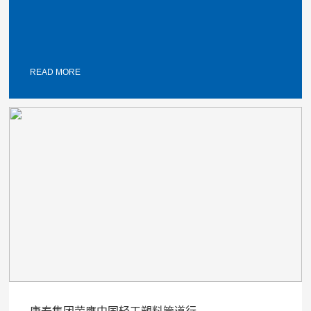
READ MORE
康泰集团荣膺中国轻工塑料管道行...