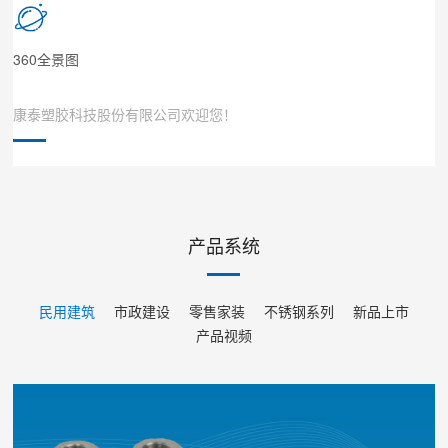
360全景图
康泰塑胶科技股份有限公司欢迎您！
中国轻工业百强，中国塑胶管材行业十强！
厂家直销，多维度经营模式，O代理费经营！无忧赚钱！加盟康泰管
业，投资小！利润空间大！年终返利！
2021年，中国塑胶工程管道集采第一供应商
产品系统
民用建筑
市政建设
零售家装
不锈钢系列
新品上市
产品视频