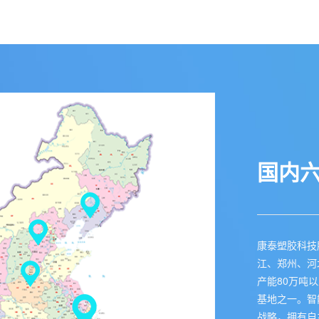
国内
康泰塑胶科技
江、郑州、河
产能80万吨
基地之一。智
战略，拥有自