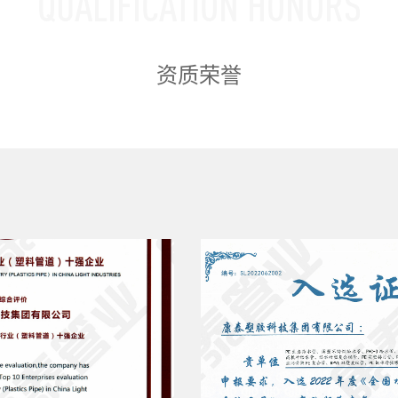
QUALIFICATION HONORS
资质荣誉