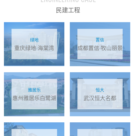
民建工程
绿地
置信
重庆绿地·海棠湾
成都置信·牧山丽景
雅居乐
恒大
惠州雅居乐白鹭湖
武汉恒大名都