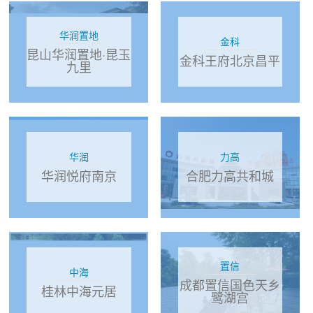
华润置地
金科
昆山华润置地·昆玉
金科王府北京昌平
九里
华润
力高
华润悦府南京
合肥力高共和城
置信
中海
成都置信国色天乡
桂林中海元居
鹭湖宫