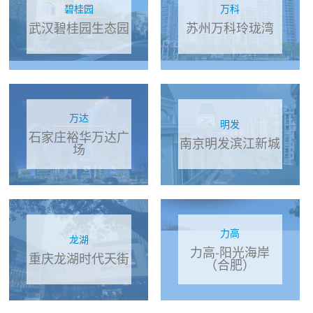
碧桂园
万科
武汉碧桂园生态园
苏州万科玲珑湾
万达
明发
石家庄裕华万达广
南京明发滨江新城
场
力高
龙湖
力高-阳光海岸
重庆龙湖时代天街
（合肥）