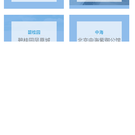
碧桂园
中海
碧桂园凤凰城
北京中海紫御公馆
0
周一至周五 08:00-17:30
周一至周五 08:00-17:30
周一至
15
028-82218233
4008 827 315
02
快速链接