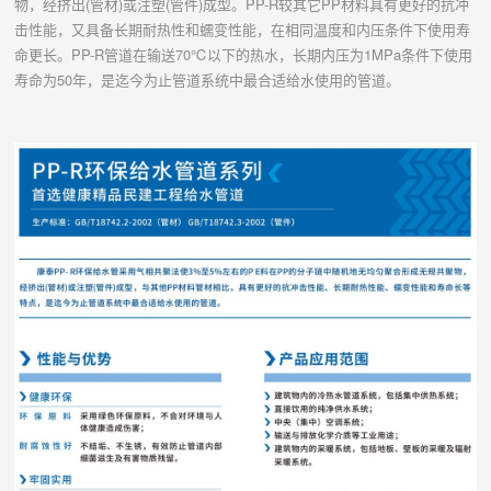
物，经挤出(管材)或注塑(管件)成型。PP-R较其它PP材料具有更好的抗冲
击性能，又具备长期耐热性和蠕变性能，在相同温度和内压条件下使用寿
命更长。PP-R管道在输送70℃以下的热水，长期内压为1MPa条件下使用
寿命为50年，是迄今为止管道系统中最合适给水使用的管道。